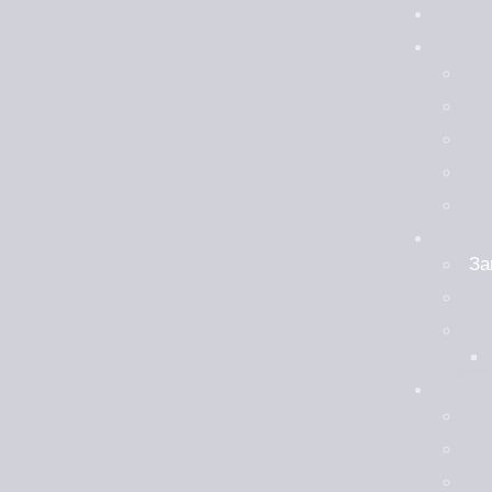
ПОЧЕТНА
ЗА НАС
НАШЕ ПРАВО
ОБЈАВИ
ПРОЕКТИ
За
КОНТАКТ